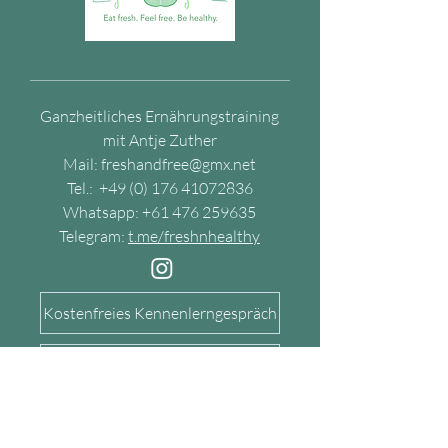
Ganzheitliches Ernährungstraining
mit Antje Zuther
Mail:
freshandfree@gmx.net
Tel.:
+49 (0) 176 41072836
Whatsapp:
+61 476 259635
Telegram:
t.me/freshnhealthy
Kostenfreies Kennenlerngespräch
Shop
Hashimoto-Kurs