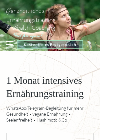
G
anzheitliches
Ernährungstraining
H
&
ealth-Coaching
Feel free again!
Kostenfreies Erstgespräch
1 Monat intensives
Ernährungstraining
WhatsApp/Telegram-Begleitung für mehr
Gesundheit • vegane Ernährung •
Seelenfreiheit • Hashimoto &Co
1.450
Euro