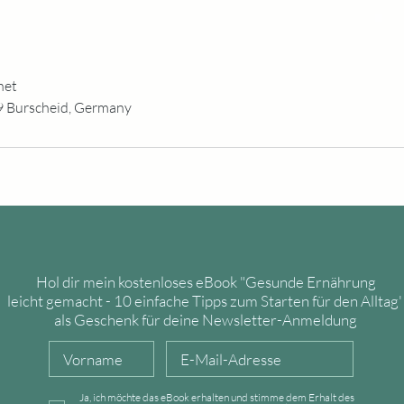
net
9 Burscheid, Germany
Hol dir mein kostenloses eBook
"Gesunde Ernährung
leicht
gemacht - 10 einfache Tipps zum Starten für den Alltag
als Geschenk für deine Newsletter-Anmeldung
Ja, ich möchte das eBook erhalten und stimme dem Erhalt des