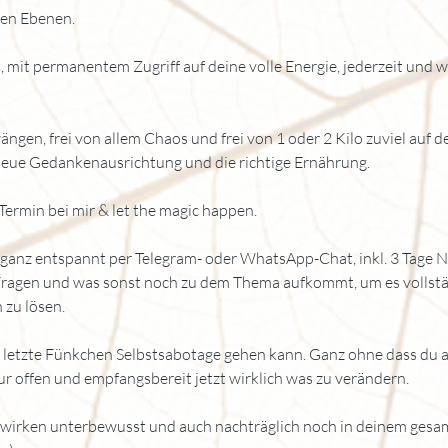
llen Ebenen.
 mit permanentem Zugriff auf deine volle Energie, jederzeit und
ängen, frei von allem Chaos und frei von 1 oder 2 Kilo zuviel auf 
neue Gedankenausrichtung und die richtige Ernährung.
 Termin bei mir & let the magic happen.
ganz entspannt per Telegram- oder WhatsApp-Chat, inkl. 3 Tage 
 Fragen und was sonst noch zu dem Thema aufkommt, um es vollstä
h zu lösen.
 letzte Fünkchen Selbstsabotage gehen kann. Ganz ohne dass du a
nur offen und empfangsbereit jetzt wirklich was zu verändern.
s wirken unterbewusst und auch nachträglich noch in deinem ges