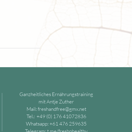
Ganzheitliches Ernährungstraining
"
mit Antje Zuther
Mail:
freshandfree@gmx.net
Tel.:
+49 (0) 176 41072836
Whatsapp:
+61 476 259635
Telegram:
t.me/freshnhealthy