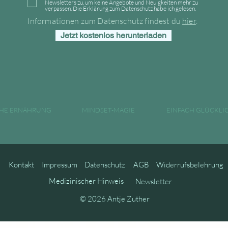
Newsletters zu, um keine Angebote und Neuigkeiten mehr zu
verpassen. Die Erklärung zum Datenschutz habe ich gelesen.
Informationen zum Datenschutz findest du
hier
.
Jetzt kostenlos herunterladen
CHE ERNÄHRUNG
MINDSET-MAGIE
EINFACH GLÜCKLIC
Kontakt
Impressum
Datenschutz
AGB
Widerrufsbelehrung
Medizinischer Hinweis
Newsletter
© 2026 Antje Zuther