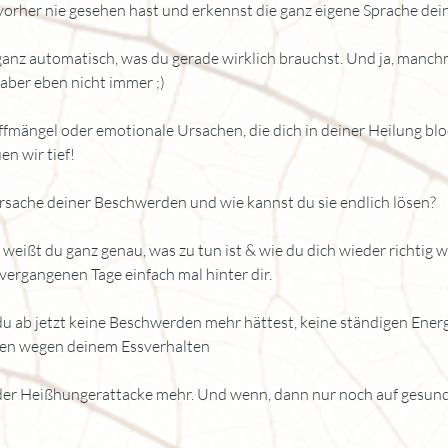
 vorher nie gesehen hast und erkennst die ganz eigene Sprache dei
anz automatisch, was du gerade wirklich brauchst. Und ja, manchma
 aber eben nicht immer ;)
ffmängel oder emotionale Ursachen, die dich in deiner Heilung blo
n wir tief!
rsache deiner Beschwerden und wie kannst du sie endlich lösen?
weißt du ganz genau, was zu tun ist & wie du dich wieder richtig wo
 vergangenen Tage einfach mal hinter dir.
u ab jetzt keine Beschwerden mehr hättest, keine ständigen Energ
en wegen deinem Essverhalten
er Heißhungerattacke mehr. Und wenn, dann nur noch auf gesund