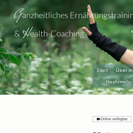
G
anzheitliches Ernährungstraini
H
&
ealth-Coaching
Start
Über m
Hashimoto-
Online verfügbar