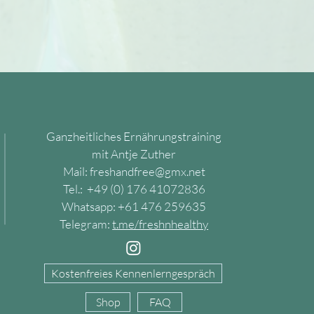
Ganzheitliches Ernährungstraining
"
mit Antje Zuther
Mail:
freshandfree@gmx.net
Tel.:
+49 (0) 176 41072836
Whatsapp:
+61 476 259635
Telegram:
t.me/freshnhealthy
Kostenfreies Kennenlerngespräch
Shop
FAQ