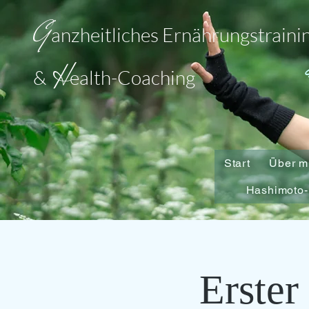
G
anzheitliches Ernährungstraini
H
&
ealth-Coaching
Start
Über m
Hashimoto-
Erster