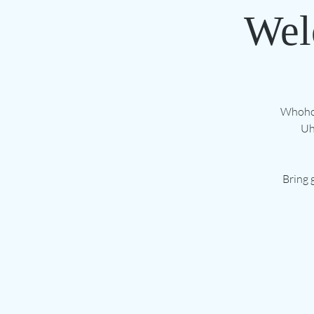
Wel
Whohoo
Uh
Bring 