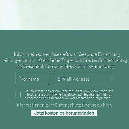
Hol dir mein kostenloses eBook
"Gesunde Ernährung
leicht
gemacht - 10 einfache Tipps zum Starten für den Alltag
als Geschenk für deine Newsletter-Anmeldung
Ja, ich möchte das eBook erhalten und stimme dem Erhalt des
Newsletters zu, um keine Angebote und Neuigkeiten mehr zu
verpassen. Die Erklärung zum Datenschutz habe ich gelesen.
Informationen zum Datenschutz findest du
hier
.
Jetzt kostenlos herunterladen