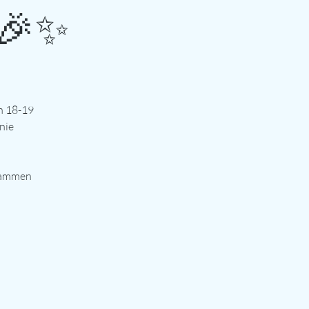
🎉✨️
n 18-19
nie
usammen